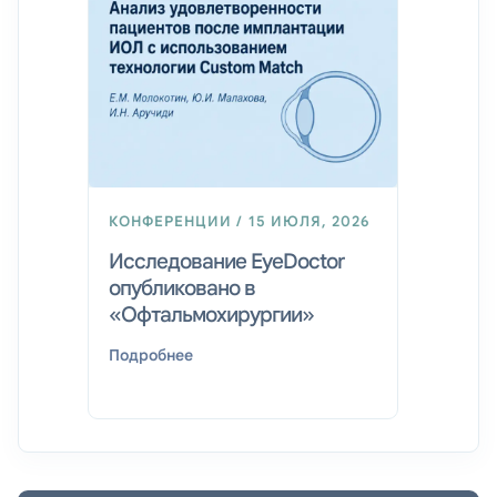
КОНФЕРЕНЦИИ / 15 ИЮЛЯ, 2026
КОНФЕР
Исследование EyeDoctor
Конфе
опубликовано в
«Совр
«Офтальмохирургии»
офталь
с Alcon
Подробнее
Подробн