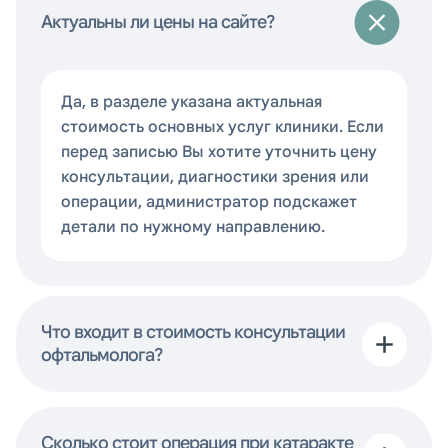
Катаракта
Актуальны ли цены на сайте?
Факоэмульсификация катаракты
Да, в разделе указана актуальная
с имплантацией мягкой
гидрофобной сферической ИОЛ
стоимость основных услуг клиники. Если
Alcon Acrysof / SENSAR Johnson &
перед записью Вы хотите уточнить цену
Johnson; хирург Аручиди И.Н.;
консультации, диагностики зрения или
дополнительный тариф: 370 000 тг
операции, администратор подскажет
детали по нужному направлению.
320 000 тг
Катаракта
Что входит в стоимость консультации
офтальмолога?
Факоэмульсификация катаракты
с имплантацией мягкой
Сколько стоит операция при катаракте
асферической ИОЛ Alcon Clareon /