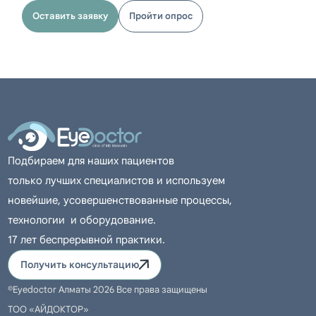
405 000 тг
Оставить заявку
Пройти опрос
Катаракта
Факоэмульсификация катаракты
с имплантацией мягкой
асферической торической ИОЛ
Подбираем для наших пациентов
Alcon Clareon; хирург Молокотин
только лучших специалистов и используем
Е.М.
новейшие, усовершенствованные процессы,
605 000 тг
технологии и оборудование.
17 лет беспрерывной практики.
Получить консультацию
Катаракта
©Eyedoctor Алматы 2026 Все права защищены
ТОО «АЙДОКТОР»
Факоэмульсификация