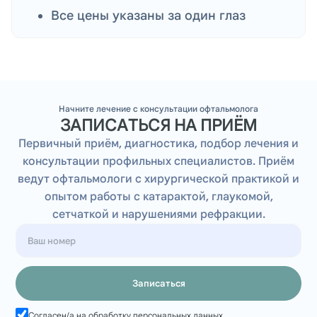
Все цены указаны за один глаз
Лазерная коррекция зрения
Лазерная коррекция зрения
методом FemtoLasik
Начните лечение с консультации офтальмолога
ЗАПИСАТЬСЯ НА ПРИЁМ
хирург Табатчикова Н.К.
Первичный приём, диагностика, подбор лечения и
консультации профильных специалистов. Приём
200 000 тг
ведут офтальмологи с хирургической практикой и
опытом работы с катарактой, глаукомой,
сетчаткой и нарушениями рефракции.
Лазерная коррекция зрения
Лазерная коррекция зрения
Записаться
методом FemtoLasik
Согласен/а на обработку персональных данных