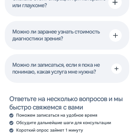
или глаукоме?
Tecnis OptiBlue / LuxGood
Bausch+Lomb; хирург Молокотин
Е.М.
Можно ли заранее узнать стоимость
520 000 тг
диагностики зрения?
Катаракта
Можно ли записаться, если я пока не
понимаю, какая услуга мне нужна?
Факоэмульсификация катаракты
с имплантацией мягкой
асферической ИОЛ Alcon Clareon /
Ответьте на несколько вопросов и мы
Tecnis OptiBlue / LuxGood
быстро свяжемся с вами
Bausch+Lomb; хирург Аручиди
И.Н.; дополнительный тариф: 465
Поможем записаться на удобное время
000 тг
Обсудите дальнейшие шаги для консультации
Короткий опрос займет 1 минуту