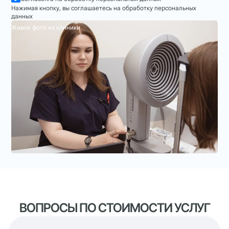
хирург Молокотин Е.М.
Нажимая кнопку, вы соглашаетесь на обработку персональных
данных
Живое фото из клиники
230 000 тг
Катаракта
Факоэмульсификация катаракты
с имплантацией мягкой
гидрофобной сферической ИОЛ
Alcon Acrysof / SENSAR Johnson &
Johnson; хирург Молокотин Е.М.
425 000 тг
ВОПРОСЫ ПО СТОИМОСТИ УСЛУГ