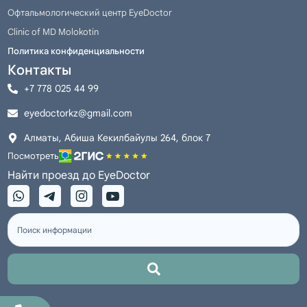
(осложненная катаракта)
Офтальмологический центр EyeDoctor
Clinic of MD Molokotin
с имплантацией интраокулярной
Политика конфиденциальности
линзы с увеличенной глубиной
Контакты
фокуса LuxSmart Bausch+Lomb;
+7 778 025 44 99
хирург Молокотин Е.М.
eyedoctorkz@gmail.com
725 000 тг
Алматы, Абиша Кекилбайулы 264, блок 7
Посмотреть
Найти проезд до EyeDoctor
Катаракта
Факоэмульсификация
(осложненная катаракта)
с имплантацией интраокулярной
линзы с увеличенной глубиной
фокуса LuxSmart Bausch+Lomb;