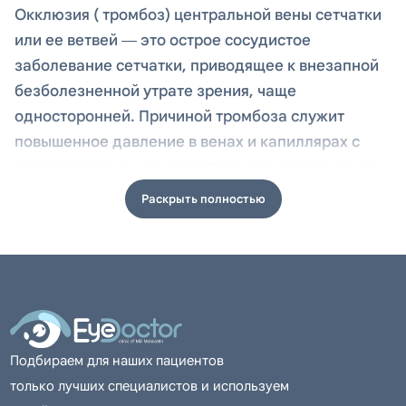
Окклюзия ( тромбоз) центральной вены сетчатки
или ее ветвей — это острое сосудистое
заболевание сетчатки, приводящее к внезапной
безболезненной утрате зрения, чаще
односторонней. Причиной тромбоза служит
повышенное давление в венах и капиллярах с
замедлением в них кровотока, возникающее из-
за сдавления вены атеросклеротически
Раскрыть полностью
измененной артерией, так как вена и артерия
имеют общую адвентициальную оболочку позади
решетчатой пластинки. Замедление крови в
сосудах сетчатки приводит к гипоксии сетчатки в
области
Тактика при направлении «тромбоз вен сетчатки
Подбираем для наших пациентов
Алматы» подбирается индивидуально. В
только лучших специалистов и используем