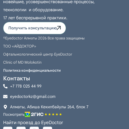
EyeDoctor, клинике Доктора Молокотина, врач
новейшие, усовершенствованные процессы,
оценивает не только основной диагноз, но и
технологии и оборудование.
состояние сетчатки, роговицы, хрусталика,
17 лет беспрерывной практики.
внутриглазное давление и общее здоровье
Получить консультацию
пациента. Такой подход помогает выбрать
©Eyedoctor Алматы 2026 Все права защищены
обоснованный вариант наблюдения, лечения или
ТОО «АЙДОКТОР»
операции без лишних обещаний и шаблонных
Офтальмологический центр EyeDoctor
решений.
Clinic of MD Molokotin
Если симптомы усиливаются, зрение снижается,
Политика конфиденциальности
появляется боль, вспышки, туман или
Контакты
выраженный дискомфорт, откладывать
+7 778 025 44 99
консультацию не стоит. Чем раньше уточнена
eyedoctorkz@gmail.com
причина проблемы, тем больше возможностей
Алматы, Абиша Кекилбайулы 264, блок 7
сохранить зрение и снизить риск осложнений.
Посмотреть
Найти проезд до EyeDoctor